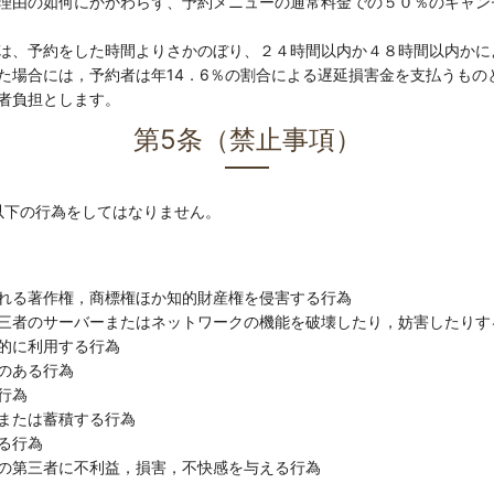
理由の如何にかかわらず、予約メニューの通常料金での５０％のキャン
は、予約をした時間よりさかのぼり、２４時間以内か４８時間以内かに
た場合には，予約者は年14．6％の割合による遅延損害金を支払うもの
者負担とします。
第5条（禁止事項）
以下の行為をしてはなりません。
れる著作権，商標権ほか知的財産権を侵害する行為
三者のサーバーまたはネットワークの機能を破壊したり，妨害したりす
的に利用する行為
のある行為
行為
または蓄積する行為
る行為
の第三者に不利益，損害，不快感を与える行為