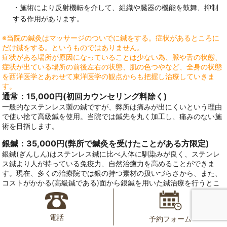
・施術により反射機転を介して、組織や臓器の機能を鼓舞、抑制
する作用があります。
※当院の鍼灸はマッサージのついでに鍼をする。症状があるところに
だけ鍼をする。というものではありません。
症状がある場所が原因になっていることは少ない為、脈や舌の状態、
症状が出ている場所の前後左右の状態、肌の色つやなど、全身の状態
を西洋医学とあわせて東洋医学の観点からも把握し治療していきま
す。
通常：15,000円(初回カウンセリング料除く)
一般的なステンレス製の鍼ですが、弊所は痛みが出にくいという理由
で使い捨て高級鍼を使用。当院では鍼先を丸く加工し、痛みのない施
術を目指します。
銀鍼：35,000円(弊所で鍼灸を受けたことがある方限定)
銀鍼(ぎんしん)はステンレス鍼に比べ人体に馴染みが良く、ステンレ
ス鍼より人が持っている免疫力、自然治癒力を高めることができま
す。現在、多くの治療院では銀の持つ素材の扱いづらさから、また、
コストがかかる(高級鍼である)面から銀鍼を用いた鍼治療を行うとこ
ろは非常に少なくなりました。銀鍼での鍼治療は以下のようなメリッ
トがあります。
今まで受けた鍼で効果がなかった
、
痛みやしびれがな
かなか改善されない
方のため、患者様のための提案をさせていただき
電話
予約フォーム
ます。