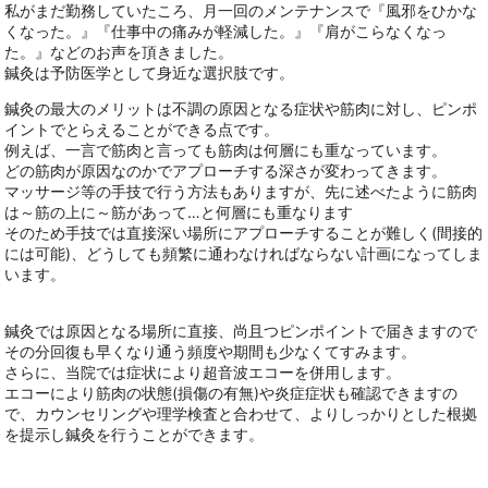
私がまだ勤務していたころ、月一回のメンテナンスで『風邪をひかな
くなった。』『仕事中の痛みが軽減した。』『肩がこらなくなっ
た。』などのお声を頂きました。
鍼灸は予防医学として身近な選択肢です。
鍼灸の最大のメリットは不調の原因となる症状や筋肉に対し、ピンポ
イントでとらえることができる点です。
例えば、一言で筋肉と言っても筋肉は何層にも重なっています。
どの筋肉が原因なのかでアプローチする深さが変わってきます。
マッサージ等の手技で行う方法もありますが、先に述べたように筋肉
は～筋の上に～筋があって…と何層にも重なります
そのため手技では直接深い場所にアプローチすることが難しく(間接的
には可能)、どうしても頻繁に通わなければならない計画になってしま
います。
鍼灸では原因となる場所に直接、尚且つピンポイントで届きますので
その分回復も早くなり通う頻度や期間も少なくてすみます。
さらに、当院では症状により超音波エコーを併用します。
エコーにより筋肉の状態(損傷の有無)や炎症症状も確認できますの
で、カウンセリングや理学検査と合わせて、よりしっかりとした根拠
を提示し鍼灸を行うことができます。