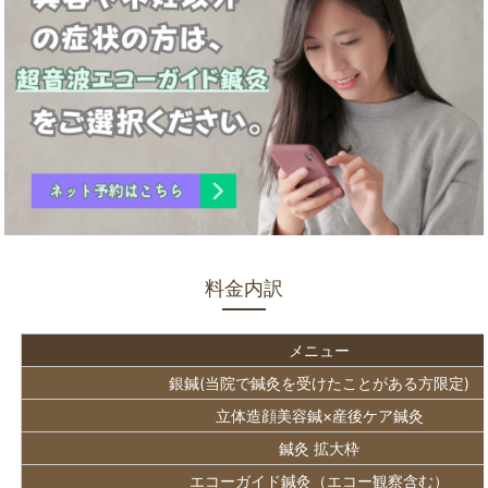
料金内訳
メニュー
銀鍼(当院で鍼灸を受けたことがある方限定)
立体造顔美容鍼×産後ケア鍼灸
鍼灸 拡大枠
エコーガイド鍼灸（エコー観察含む）