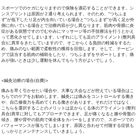
スポーツでのケガになりますので保険を適応することができます。シ
ンスプリントは原因が２通り考えられます。そのため、“つちふま
ず”が低下したり足が内を向いている場合と“つちふまず”が高く足が外
側に向いている場合とで治療内容が少し異なります。筋肉や骨膜に炎
症がある状態ですのでむやみにマッサージ等の手技療法を行うとかえ
って悪化させてしまいます。いずれにしても足のアライメント(整列具
合)に異常をきたしていますので、そこからくる負担の軽減をするた
め、痛みのない範囲で柔軟性の獲得を目指します。そして、テーピン
グで該当する筋肉の補助をしたり、つちふまずをサポートします。痛
みが強いときは少し運動を休んでもらう方がよいでしょう。
<鍼灸治療の場合(自費)>
痛みを早く引かせたい場合や、大事な大会などが控えている場合はこ
ちらでのケアをお勧めします。鍼灸には痛みをコントロールする働き
や、自己修復力を高めてくれる働きがあります。それだけではなく、
こちらを選択することのメリットは足からくる体のアライメント(整列
具合)異常に対してもアプローチできます。足が痛くなると膝や骨盤の
傾き、腰や背中の筋肉で体全体をカバーをしますので、スポーツでの
パフォーマンスが落ちてしまいます。原因と合わせて付随する症状も
しっかりとメンテナンスしていきましょう。