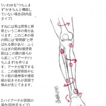
1.いわゆる“つちふま
ず”がきちんと機能し
ていない場合(回内足
タイプ)
すねには骨は脛骨と腓
骨という二本の骨があ
ります。この二本の骨
の間には“骨間膜”と呼
ばれる膜があり、ふく
らはぎの筋肉(後脛骨
筋)はこの膜の後ろか
ら起こってアーチ(つ
ちふまず)を作りま
す。アーチが低下する
と、この後脛骨筋やヒ
ラメ筋の過伸張や過収
縮が起きそれが原因で
痛みが生じてきます。
2.ハイアーチが原因の
場合(回外足タイプ)