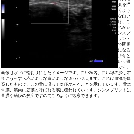
弧を描
くよう
な白い
線、こ
れがシ
ンスプ
リント
で問題
になる
脛骨と
いう骨
です。
画像は水平に輪切りにしたイメージです。白い枠内、白い線の少し右
側にうっすら赤いような青いような斑点が見えます。これは血流を観
察したもので、この骨に沿って炎症があることを示しています。骨は
骨膜、筋肉は筋膜と呼ばれる膜に覆われています。シンスプリントは
骨膜や筋膜の炎症ですのでこのように観察できます。