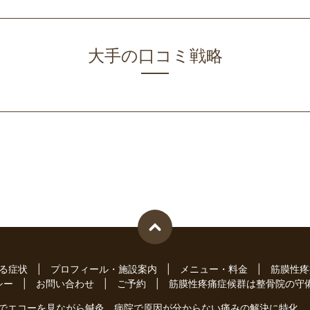
大手の口コミ戦略
し
る症状
プロフィール・施設案内
メニュー・料金
筋膜性疼
シー
お問い合わせ
ご予約
筋膜性疼痛症候群は整骨院の守
堺市鳳でエコーを見ながら鍼灸。病院で原因が分からない痛みの解決に特化。 All Rig