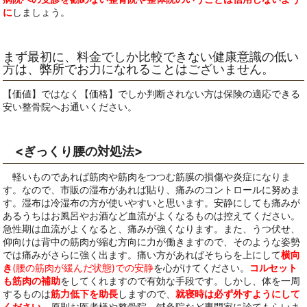
に
しましょう。
まず最初に、料金でしか比較できない健康意識の低い
方は、弊所でお力になれることはございません。
【価値】ではなく【価格】でしか判断されない方は保険の適応できる
安い整骨院へお通いください。
<ぎっくり腰の対処法>
軽いものであれば筋肉や筋肉をつつむ筋膜の損傷や炎症になりま
す。なので、市販の湿布があれば貼り、痛みのコントロールに努めま
す。湿布は冷湿布の方が使いやすいと思います。安静にしても痛みが
あるうちはお風呂やお酒など血流がよくなるものは控えてください。
急性期は血流がよくなると、痛みが強くなります。また、うつ伏せ、
仰向けは背中の筋肉が縮む方向に力が働きますので、そのような姿勢
では痛みがさらに強く出ます。痛い方があればそちらを上にして
横向
き
(腰の筋肉が緩んだ状態)での安静
を心がけてください。
コルセット
も筋肉の補助
をしてくれますので有効な手段です。しかし、体を一周
するものは
筋力低下を助長
しますので、
就寝時は必ず外すようにして
ください
。原則お医者様や整骨院、鍼灸院など専門家に診てもらいま