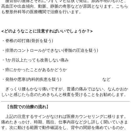
腰背部の激痛とそれにつずくマヒ症状で発症。原因不明のものと、
高血圧や出血傾向、動脈、静脈の奇形などが原因となります。こちら
も整形外科等の医療機関で治療を行います。
<どのようなことに注意すればいいでしょうか？>
・脊椎の叩打痛(骨折を疑う)
・排泄のコントロールができない(脊髄の圧迫を疑う)
・1か月以上たっても改善しない痛み
・癌にかかったことがあるかどうか
・発熱や悪寒(内科的疾患を疑う) など
ぎっくり腰もかなり痛いですが、普通の痛みではない、なんかおか
しいと感じたら念のためきちんと検査を受けることをお勧めします。
【
当院での治療の流れ
】
上記の注意するサインがなければ医療カウンセリングに移ります。
痛めたきっかけ、時期、既往、仕事内容など少し詳しく聞いていきま
す。次に動ける範囲で動作確認をし、背中の関節を痛めているのか、