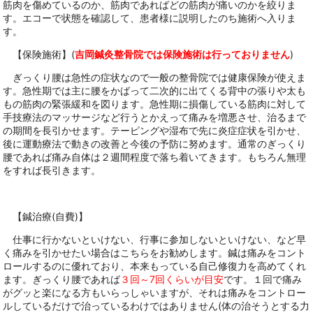
筋肉を傷めているのか、筋肉であればどの筋肉が痛いのかを絞りま
す。エコーで状態を確認して、患者様に説明したのち施術へ入りま
す。
【保険施術】(
吉岡鍼灸整骨院では保険施術は行っておりません
)
ぎっくり腰は急性の症状なので一般の整骨院では健康保険が使えま
す。急性期では主に腰をかばって二次的に出てくる背中の張りや太も
もの筋肉の緊張緩和を図ります。急性期に損傷している筋肉に対して
手技療法のマッサージなど行うとかえって痛みを増悪させ、治るまで
の期間を長引かせます。テーピングや湿布で先に炎症症状を引かせ、
後に運動療法で動きの改善と今後の予防に努めます。通常のぎっくり
腰であれば痛み自体は２週間程度で落ち着いてきます。もちろん無理
をすれば長引きます。
【鍼治療(自費)】
仕事に行かないといけない、行事に参加しないといけない、など早
く痛みを引かせたい場合はこちらをお勧めします。鍼は痛みをコント
ロールするのに優れており、本来もっている自己修復力を高めてくれ
ます。ぎっくり腰であれば
３回～7回くらいが目安
です。１回で痛み
がグッと楽になる方もいらっしゃいますが、それは痛みをコントロー
ルしているだけで治っているわけではありません(体の治そうとする力