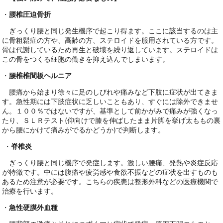
・
腰椎圧迫骨折
ぎっくり腰と同じ発生機序で起こり得ます。ここに該当するのは主
に骨粗鬆症の方や、高齢の方、ステロイドを服用されている方です。
骨は代謝しているため再生と破壊を繰り返しています。ステロイドは
この骨をつくる細胞の働きを抑え込んでしまいます。
・
腰椎椎間板ヘルニア
腰痛から始まり徐々に足のしびれや痛みなど下肢に症状が出てきま
す。急性期には下肢症状に乏しいこともあり、すぐには除外できませ
ん。１００％ではないですが、基準として前かがみで痛みが強くなっ
たり、ＳＬＲテスト(仰向けで膝を伸ばしたまま片脚を挙げ太ももの裏
から腰にかけて痛みがでるかどうか)で判断します。
・
脊椎炎
ぎっくり腰と同じ機序で発症します。激しい腰痛、発熱や炎症反応
が特徴です。中には腹痛や疲労感や食欲不振などの症状を出すものも
あるため注意が必要です。こちらの疾患は整形外科などの医療機関で
治療を行います。
・
急性硬膜外血種