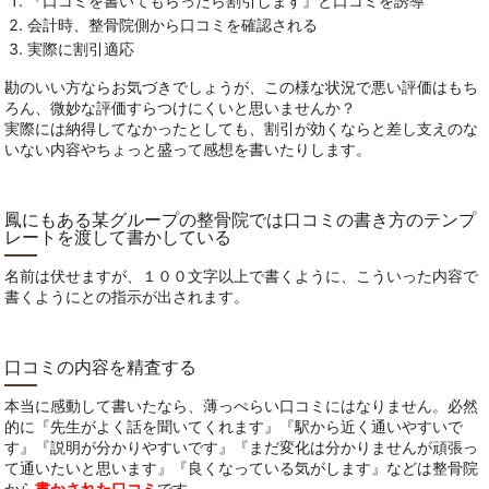
『口コミを書いてもらったら割引します』と口コミを誘導
会計時、整骨院側から口コミを確認される
実際に割引適応
勘のいい方ならお気づきでしょうが、この様な状況で悪い評価はもち
ろん、微妙な評価すらつけにくいと思いませんか？
実際には納得してなかったとしても、割引が効くならと差し支えのな
いない内容やちょっと盛って感想を書いたりします。
鳳にもある某グループの整骨院では口コミの書き方のテンプ
レートを渡して書かしている
名前は伏せますが、１００文字以上で書くように、こういった内容で
書くようにとの指示が出されます。
口コミの内容を精査する
本当に感動して書いたなら、薄っぺらい口コミにはなりません。必然
的に『先生がよく話を聞いてくれます』『駅から近く通いやすいで
す』『説明が分かりやすいです』『まだ変化は分かりませんが頑張っ
て通いたいと思います』『良くなっている気がします』などは整骨院
から
書かされた口コミ
です。