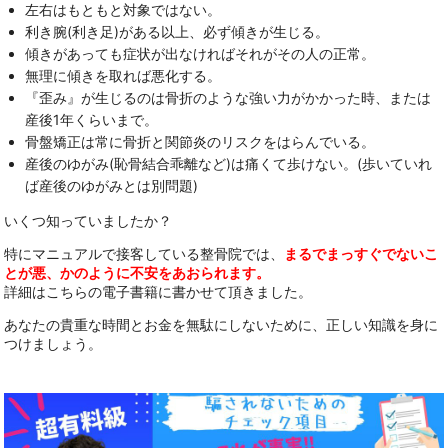
左右はもともと対象ではない。
利き腕(利き足)がある以上、必ず傾きが生じる。
傾きがあっても症状が出なければそれがその人の正常。
無理に傾きを取れば悪化する。
『歪み』が生じるのは骨折のような強い力がかかった時、または
産後1年くらいまで。
骨盤矯正は常に骨折と関節炎のリスクをはらんでいる。
産後のゆがみ(恥骨結合乖離など)は痛くて歩けない。(歩いていれ
ば産後のゆがみとは別問題)
いくつ知っていましたか？
特にマニュアルで接客している整骨院では、
まる
で
まっすぐでないこ
とが悪、かのように不安をあおられます。
詳細はこちらの電子書籍に書かせて頂きました。
あなたの貴重な時間とお金を無駄にしないために、正しい知識を身に
つけましょう。