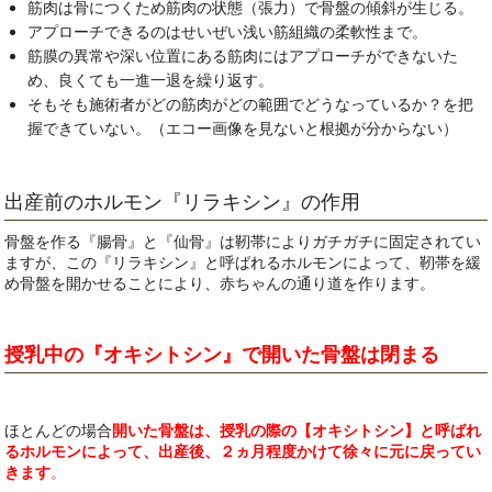
筋肉は骨につくため筋肉の状態（張力）で骨盤の傾斜が生じる。
アプローチできるのはせいぜい浅い筋組織の柔軟性まで。
筋膜の異常や深い位置にある筋肉にはアプローチができないた
め、良くても一進一退を繰り返す。
そもそも施術者がどの筋肉がどの範囲でどうなっているか？を把
握できていない。（エコー画像を見ないと根拠が分からない）
出産前のホルモン『リラキシン』の作用
骨盤を作る『腸骨』と『仙骨』は靭帯によりガチガチに固定されてい
ますが、この『リラキシン』と呼ばれるホルモンによって、靭帯を緩
め骨盤を開かせることにより、赤ちゃんの通り道を作ります。
授乳中の『オキシトシン』で開いた骨盤は閉まる
ほとんどの場合
開いた骨盤は、授乳の際の【オキシトシン】と呼ばれ
るホルモンによって、出産後、２ヵ月程度かけて徐々に元に戻ってい
きます
。