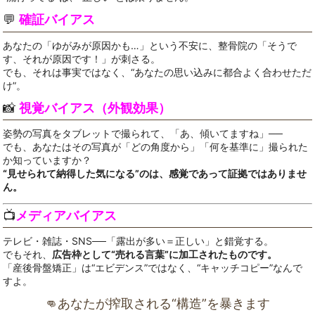
💬
確証バイアス
あなたの「ゆがみが原因かも…」という不安に、整骨院の「そうで
す、それが原因です！」が刺さる。
でも、それは事実ではなく、“あなたの思い込みに都合よく合わせただ
け”。
📸
視覚バイアス（外観効果）
姿勢の写真をタブレットで撮られて、「あ、傾いてますね」──
でも、あなたはその写真が「どの角度から」「何を基準に」撮られた
か知っていますか？
“見せられて納得した気になる”のは、感覚であって証拠ではありませ
ん。
📺
メディアバイアス
テレビ・雑誌・SNS──「露出が多い＝正しい」と錯覚する。
でもそれ、
広告枠として“売れる言葉”に加工されたものです。
「産後骨盤矯正」は“エビデンス”ではなく、“キャッチコピー”なんで
すよ。
👊あなたが搾取される“構造”を暴きます