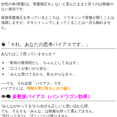
女性の体(骨盤)は、骨盤矯正をしないと歪んだままと言うのは根拠の
ない迷信です。
産後骨盤矯正を売っているところは、リラキシンで骨盤が開くことは
強調しますが、オキシトシンでしまってくることは一言も触れませ
ん。
🧠「それ、あなたの思考バイアスです。」
あなたはこう思っていませんか？
「駅前の整骨院だし、ちゃんとしてるはず」
「口コミが多いから安心」
「みんな受けてるから、私もやらなきゃ」
──でも、それ全部「バイアス」です。
バイアスとは、
情報を受け取るときの偏り
👁️‍🗨️
多数派バイアス（バンドワゴン効果）
“みんながやってる”から自分も正しいと思い込む心理。
でも、そもそも「みんな」は根拠を持って選んでません。
“流行ってる”は、“正しい”とは限りません。