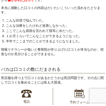
本当に感動した口コミの内容はだいたいこういった流れをたどりま
す。
こんな症状で悩んでいた。
こんな治療をしたけれど改善しなかった。
ここでこんな原因を言われて寝耳に水だった。
１か月くらいでこんなことができるようになった。
半年でここまでのことができるようになりました。
情報リテラシーが低いと整骨院が作り上げた口コミが本当なのか、捏
造なのか見分けることができません。
バカは口コミの数にだまされる
実店舗を持つ上で口コミがあるかどうかは死活問題です。その点に関
して口コミを集めることには私も大賛成。
しかし、患者さんの真意ではない口コミをとにかく数を集めるという
方法が横行しています。簡単に言うと、割引を利用したり、ちょっと
強引に口コミを依頼して書いてもらう方法です。
電話
予約フォーム