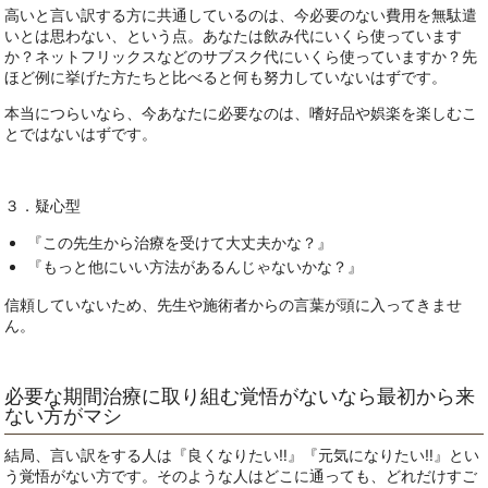
高いと言い訳する方に共通しているのは、今必要のない費用を無駄遣
いとは思わない、という点。あなたは飲み代にいくら使っています
か？ネットフリックスなどのサブスク代にいくら使っていますか？先
ほど例に挙げた方たちと比べると何も努力していないはずです。
本当につらいなら、今あなたに必要なのは、嗜好品や娯楽を楽しむこ
とではないはずです。
３．疑心型
『この先生から治療を受けて大丈夫かな？』
『もっと他にいい方法があるんじゃないかな？』
信頼していないため、先生や施術者からの言葉が頭に入ってきませ
ん。
必要な期間治療に取り組む覚悟がないなら最初から来
ない方がマシ
結局、言い訳をする人は『良くなりたい‼』『元気になりたい‼』とい
う覚悟がない方です。そのような人はどこに通っても、どれだけすご