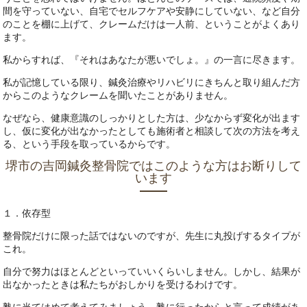
間を守っていない、自宅でセルフケアや安静にしていない、など自分
のことを棚に上げて、クレームだけは一人前、ということがよくあり
ます。
私からすれば、『それはあなたが悪いでしょ。』の一言に尽きます。
私が記憶している限り、鍼灸治療やリハビリにきちんと取り組んだ方
からこのようなクレームを聞いたことがありません。
なぜなら、健康意識のしっかりとした方は、少なからず変化が出ます
し、仮に変化が出なかったとしても施術者と相談して次の方法を考え
る、という手段を取っているからです。
堺市の吉岡鍼灸整骨院ではこのような方はお断りして
います
１．依存型
整骨院だけに限った話ではないのですが、先生に丸投げするタイプが
これ。
自分で努力はほとんどといっていいくらいしません。しかし、結果が
出なかったときは私たちがおしかりを受けるわけです。
塾に当てはめて考えてみましょう。塾に行ったからと言って成績があ