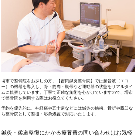
堺市
で
整骨院
をお探しの方、【吉岡鍼灸整骨院】では
超音波
（エコ
ー）の機器を導入し、骨・筋肉・靭帯など運動器の状態をリアルタイ
ムに観察しています。丁寧で正確な施術を心がけていますので、堺市
で整骨院を利用する際はお役立てください。
予約を優先的に、
神経痛
や五十肩などには鍼灸の施術、骨折や脱臼な
ら整骨院として整復・応急処置で対応いたします。
鍼灸・柔道整復にかかる療養費の問い合わせはお気軽