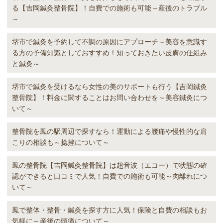
る【吉岡鍼灸整骨院】！自費での施術も可能～産後のトラブル
～
堺市で鍼灸を予約して不調の原因にアプローチ～美容を意識す
る方の予備知識としておすすめ！知っておきたい皮膚の仕組み
と鍼灸～
堺市で鍼灸を受けるなら女性の美のサポートも行う【吉岡鍼灸
整骨院】！料金に関することはお問い合わせを～美容鍼灸につ
いて～
整骨院を鳳の駅周辺で探すなら！運動による腰痛や慢性的な肩
こりの相談も～捻挫について～
鳳の整骨院【吉岡鍼灸整骨院】は超音波（エコー）で状態の確
認ができると口コミで人気！自費での施術も可能～肉離れにつ
いて～
鳳で整体・整骨・鍼灸を探す方に人気！保険と自費の相談もお
気軽に～産後の頭痛について～