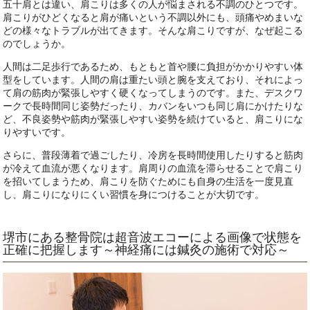
五十肩
とは違い、肩こりは多くの人が悩まされる不調のひとつです。
肩こりがひどくなると肩が痛いという不調以外にも、頭痛やめまいな
どの様々なトラブルが出てきます。そんな肩こりですが、なぜ起こる
のでしょうか。
人間は二足歩行であるため、もともと首や腰に負担がかかりやすい体
型をしています。人間の肩は重たい頭と腕を支えており、それによっ
て肩の筋肉が緊張しやすく硬くなってしまうのです。また、デスクワ
ークで長時間同じ姿勢だったり、カバンをいつも同じ肩にかけたりな
ど、不良姿勢や筋肉が緊張しやすい姿勢を続けていると、肩こりにな
りやすいです。
さらに、普段薄着で過ごしたり、冷房を長時間使用したりすると筋肉
が冷えて血流が悪くなります。肩周りの血流を滞らせることで肩こり
を招いてしまうため、肩こりを防ぐためにも自身の生活を一度見直
し、肩こりになりにくい習慣を身につけることが大切です。
堺市にある整骨院は超音波エコーによる画像で状態を
正確に把握します～神経痛には鍼灸の施術で対応～